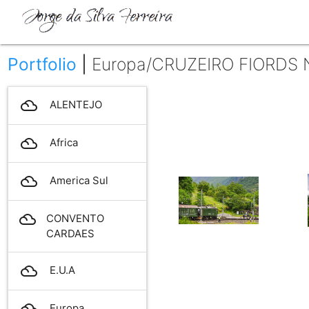
Portfolio
|
Europa/CRUZEIRO FIORDS
filter_drama
ALENTEJO
filter_drama
Africa
filter_drama
America Sul
filter_drama
CONVENTO
CARDAES
filter_drama
E.U.A
filter_drama
Europa