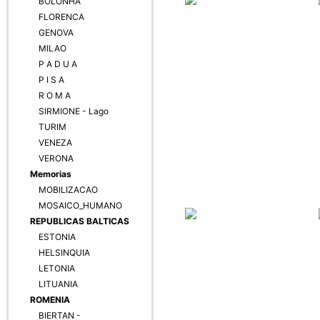
BOLONHA
FLORENCA
GENOVA
MILAO
P A D U A
P I S A
R O M A
SIRMIONE - Lago
TURIM
VENEZA
VERONA
Memorias
MOBILIZACAO
MOSAICO_HUMANO
REPUBLICAS BALTICAS
ESTONIA
HELSINQUIA
LETONIA
LITUANIA
ROMENIA
BIERTAN -