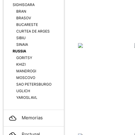
SIGHISOARA
BRAN
BRASOV
BUCARESTE
CURTEA DE ARGES
SIBIU
SINAIA
RUSSIA
GORITSY
KHIZI
MANDROGI
MOSCOVO
SAO PETERSBURGO
UGLICH
YAROSLAVL
filter_drama
Memorias
filter_drama
Portugal