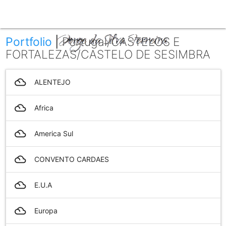
menu
Portfolio
|
Portugal/CASTELOS E
FORTALEZAS/CASTELO DE SESIMBRA
filter_drama
ALENTEJO
filter_drama
Africa
filter_drama
America Sul
filter_drama
CONVENTO CARDAES
filter_drama
E.U.A
filter_drama
Europa