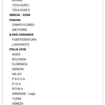
BOURG
TOULOUSE I
TOULOUSE II
GRECIA - 2008
Holanda
CAMPO FLORES
GIETHORN
ILHAS CANARIAS
FUERTEVENTURA
LANZAROTE
ITALIA 2016
ASSIS
BOLONHA
FLORENCA
GENOVA
MILAO
P A D U A
P I S A
R O M A
SIRMIONE - Lago
TURIM
VENEZA