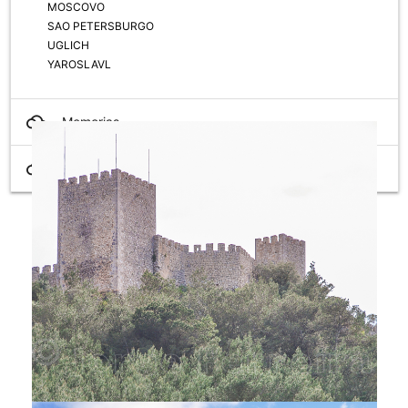
MOSCOVO
SAO PETERSBURGO
UGLICH
YAROSLAVL
filter_drama
Memorias
filter_drama
Portugal