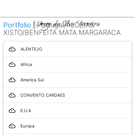
menu
Portfolio
|
Portugal/ALDEIAS
XISTO/BENFEITA MATA MARGARACA
filter_drama
ALENTEJO
filter_drama
Africa
filter_drama
America Sul
filter_drama
CONVENTO CARDAES
filter_drama
E.U.A
filter_drama
Europa