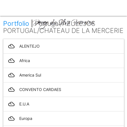
menu
Portfolio
|
Portugal/AZULEJOS
PORTUGAL/CHATEAU DE LA MERCERIE
filter_drama
ALENTEJO
filter_drama
Africa
filter_drama
America Sul
filter_drama
CONVENTO CARDAES
filter_drama
E.U.A
filter_drama
Europa