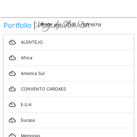
menu
Portfolio
|
Portugal/BRAGA
filter_drama
ALENTEJO
filter_drama
Africa
filter_drama
America Sul
filter_drama
CONVENTO CARDAES
filter_drama
E.U.A
filter_drama
Europa
filter_drama
Memorias