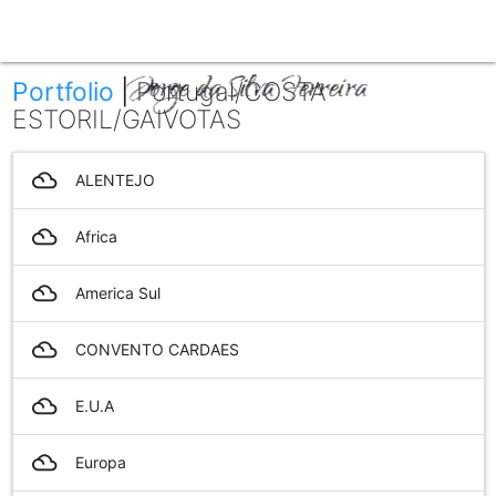
menu
Portfolio
|
Portugal/COSTA
ESTORIL/GAIVOTAS
filter_drama
ALENTEJO
filter_drama
Africa
filter_drama
America Sul
filter_drama
CONVENTO CARDAES
filter_drama
E.U.A
filter_drama
Europa