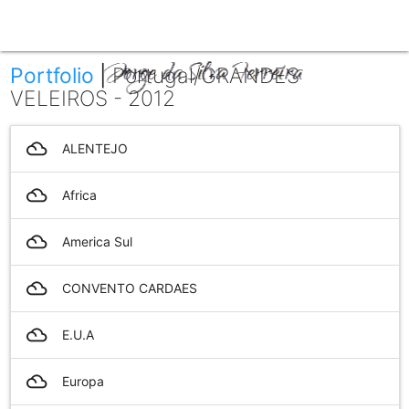
menu
Portfolio
|
Portugal/GRANDES
VELEIROS - 2012
filter_drama
ALENTEJO
filter_drama
Africa
filter_drama
America Sul
filter_drama
CONVENTO CARDAES
filter_drama
E.U.A
filter_drama
Europa