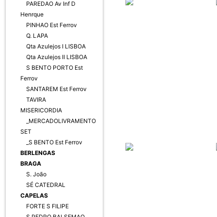
PAREDAO Av Inf D
Henrque
PINHAO Est Ferrov
Q. LAPA
Qta Azulejos I LISBOA
Qta Azulejos II LISBOA
S BENTO PORTO Est
Ferrov
SANTAREM Est Ferrov
TAVIRA
MISERICORDIA
_MERCADOLIVRAMENTO
SET
_S BENTO Est Ferrov
BERLENGAS
BRAGA
S. João
SÉ CATEDRAL
CAPELAS
FORTE S FILIPE
S PEDRO BALSEMAO