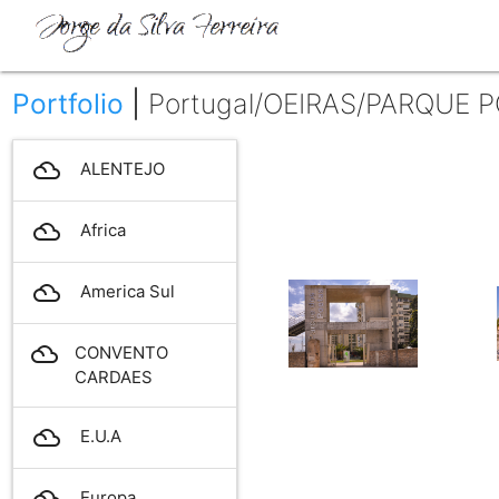
Portfolio
|
Portugal/OEIRAS/PARQUE 
filter_drama
ALENTEJO
filter_drama
Africa
filter_drama
America Sul
filter_drama
CONVENTO
CARDAES
filter_drama
E.U.A
filter_drama
Europa