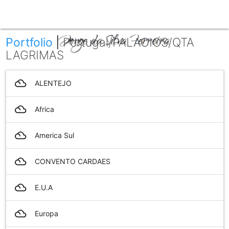
menu
Portfolio
|
Portugal/PALACIOS/QTA
LAGRIMAS
filter_drama
ALENTEJO
filter_drama
Africa
filter_drama
America Sul
filter_drama
CONVENTO CARDAES
filter_drama
E.U.A
filter_drama
Europa