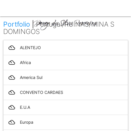
menu
Portfolio
|
Portugal/RUINAS/MINA S
DOMINGOS
filter_drama
ALENTEJO
filter_drama
Africa
filter_drama
America Sul
filter_drama
CONVENTO CARDAES
filter_drama
E.U.A
filter_drama
Europa